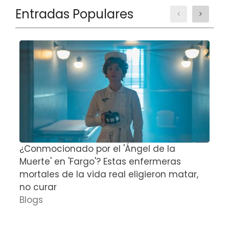
Entradas Populares
¿Conmocionado por el 'Ángel de la
E
Muerte' en 'Fargo'? Estas enfermeras
d
mortales de la vida real eligieron matar,
P
no curar
D
Blogs