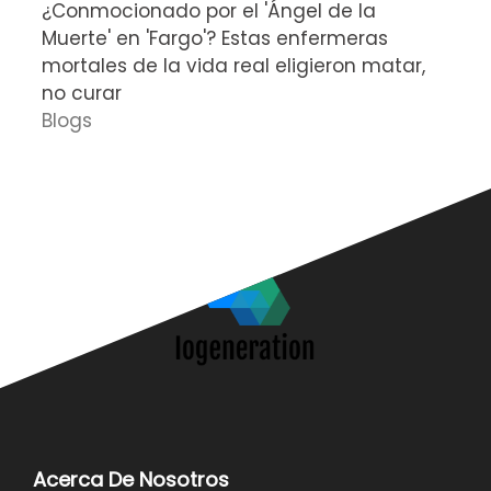
¿Conmocionado por el 'Ángel de la
E
Muerte' en 'Fargo'? Estas enfermeras
d
mortales de la vida real eligieron matar,
P
no curar
D
Blogs
Acerca De Nosotros