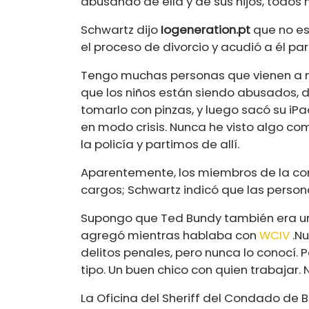
abusando de ella y de sus hijos, todos
Schwartz dijo
Iogeneration.pt
que no es
el proceso de divorcio y acudió a él pa
Tengo muchas personas que vienen a m
que los niños están siendo abusados, d
tomarlo con pinzas, y luego sacó su iPa
en modo crisis. Nunca he visto algo co
la policía y partimos de allí.
Aparentemente, los miembros de la c
cargos; Schwartz indicó que las person
Supongo que Ted Bundy también era un bu
agregó mientras hablaba con
WCIV
.
Nu
delitos penales, pero nunca lo conocí. 
tipo. Un buen chico con quien trabajar.
La Oficina del Sheriff del Condado de 