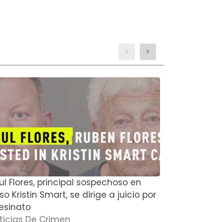
ul Flores, principal sospechoso en
El actor de
o Kristin Smart, se dirige a juicio por
Boyce y su
esinato
muertos en
ticias De Crimen
Noticias D