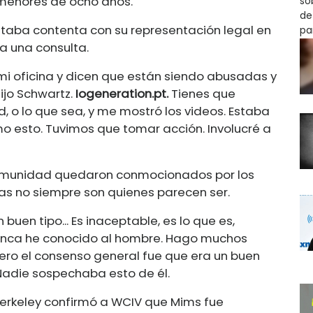
 menores de ocho años.
taba contenta con su representación legal en
ra una consulta.
i oficina y dicen que están siendo abusadas y
ijo Schwartz.
Iogeneration.pt
.
Tienes que
d, o lo que sea, y me mostró los videos. Estaba
mo esto. Tuvimos que tomar acción. Involucré a
omunidad quedaron conmocionados por los
as no siempre son quienes parecen ser.
en tipo... Es inaceptable, es lo que es,
nca he conocido al hombre. Hago muchos
Pero el consenso general fue que era un buen
 Nadie sospechaba esto de él.
Berkeley confirmó a WCIV que Mims fue