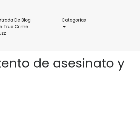
Categorías
ntrada De Blog
Categorías
e True Crime
Entrada
uzz
De
Blog
De
tento de asesinato y
True
Crime
Buzz