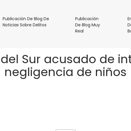
Publicación De Blog De
Publicación
E
Publicación
Noticias Sobre Delitos
De Blog Muy
D
De
Publicación
Real
B
Blog
De
De
Blog
Noticias
Muy
a del Sur acusado de in
Sobre
Real
Delitos
negligencia de niños