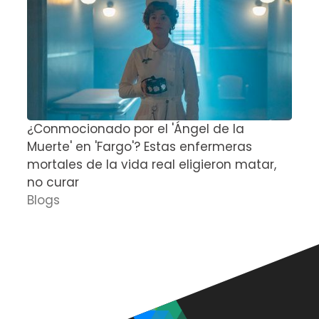
¿Conmocionado por el 'Ángel de la
E
Muerte' en 'Fargo'? Estas enfermeras
d
mortales de la vida real eligieron matar,
P
no curar
D
Blogs