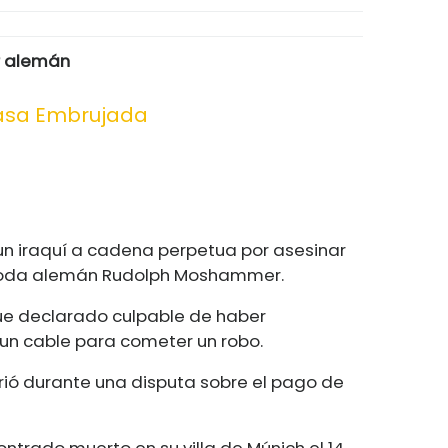
r alemán
asa Embrujada
un iraquí a cadena perpetua por asesinar
moda alemán Rudolph Moshammer.
 fue declarado culpable de haber
n cable para cometer un robo.
ió durante una disputa sobre el pago de
trado muerto en su villa de Múnich el 14