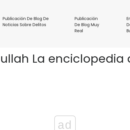
Publicación De Blog De
Publicación
E
Publicación
Noticias Sobre Delitos
De Blog Muy
D
De
Publicación
Real
B
Blog
De
De
Blog
Noticias
Muy
dullah La enciclopedia 
Sobre
Real
Delitos
ad