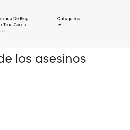
Categorías
ntrada De Blog
Categorías
e True Crime
Entrada
uzz
De
Blog
De
de los asesinos
True
Crime
Buzz