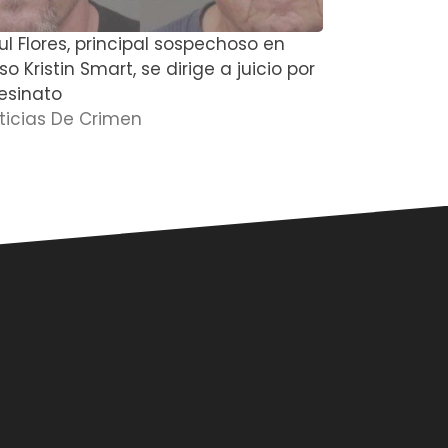
ul Flores, principal sospechoso en
El actor de
o Kristin Smart, se dirige a juicio por
Boyce y su
esinato
muertos en
ticias De Crimen
Noticias D