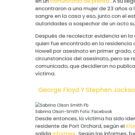
en un
comunicado de prensa
. A su lle
encontraron a una mujer de 23 años a l
sangre en la casa y eso, junto con el es
autoridades a sospechar de un acto su
Después de recolectar evidencia en la c
quien fue encontrado en la residencia 
Howell por asesinato en primer grado, d
circunstancias del asesinato, pero se re
comunicado, que decidieron no publicar
víctima.
George Floyd Y Stephen Jacks
Sabrina Olson-Smith
Foto: Facebook
Desde entonces, la víctima ha sido ide
residente de Port Orchard, según el
Kit
salida
informes
. Según los informes, fu