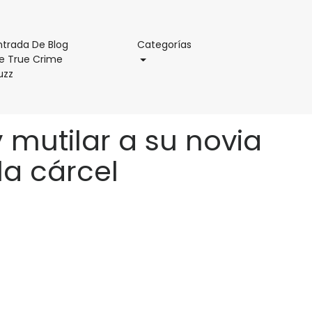
Categorías
ntrada De Blog
Categorías
e True Crime
Entrada
uzz
De
Blog
De
mutilar a su novia
True
Crime
la cárcel
Buzz