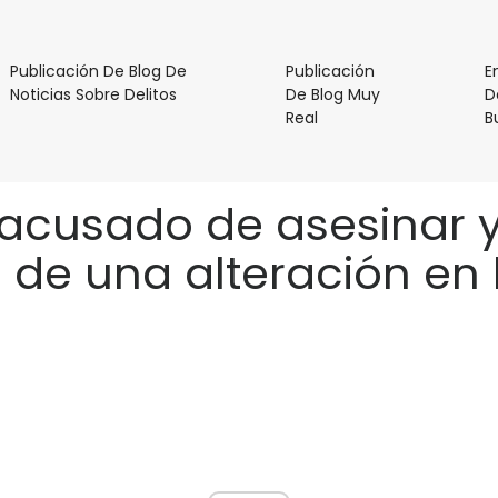
Publicación De Blog De
Publicación
E
Publicación
Noticias Sobre Delitos
De Blog Muy
D
De
Publicación
Real
B
Blog
De
De
Blog
Noticias
Muy
cusado de asesinar y 
Sobre
Real
Delitos
de una alteración en 