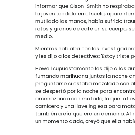
informar que Olson-Smith no respiraba, 
la joven tendida en el suelo, aparente
mutilado las manos, había sufrido tra
rotos y granos de café en su cuerpo, s
medio.
Mientras hablaba con los investigador
y les dijo a los detectives: 'Estoy trist
Howell supuestamente les dijo a las a
fumando marihuana juntos la noche anter
preguntarse si estaba mezclado con alg
se despertó por la noche para encontr
amenazando con matarlo, lo que lo llev
carnicero y una llave inglesa para mata
también creía que era un demonio. Afi
un momento dado, creyó que ella había 