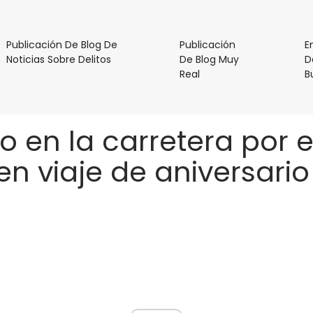
Publicación De Blog De
Publicación
E
Publicación
Noticias Sobre Delitos
De Blog Muy
D
De
Publicación
Real
B
Blog
De
De
Blog
Noticias
Muy
 en la carretera por
Sobre
Real
Delitos
n viaje de aniversario