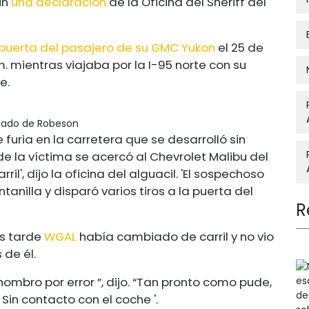
ún
una declaración
de la Oficina del Sheriff del
a puerta del pasajero de su GMC Yukon
el 25 de
 mientras viajaba por la I-95 norte con su
e.
ndado de Robeson
 furia en la carretera que se desarrolló sin
 la víctima se acercó al Chevrolet Malibu del
l', dijo la oficina del alguacil. 'El sospechoso
tanilla y disparó varios tiros a la puerta del
R
ás tarde
WGAL
había cambiado de carril y no vio
de él.
hombro por error ”, dijo. “Tan pronto como pude,
 Sin contacto con el coche '.