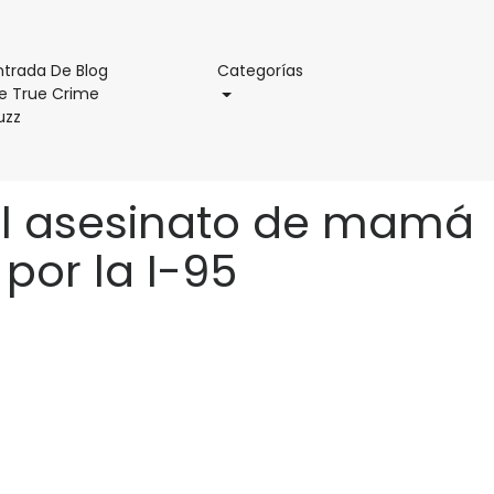
Categorías
ntrada De Blog
Categorías
e True Crime
Entrada
uzz
De
Blog
De
 el asesinato de mamá
True
Crime
 por la I-95
Buzz