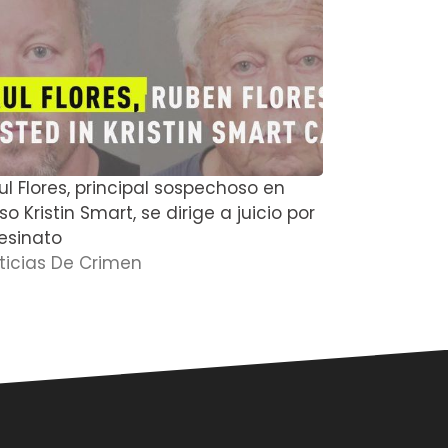
ul Flores, principal sospechoso en
El actor de
o Kristin Smart, se dirige a juicio por
Boyce y su
esinato
muertos en
ticias De Crimen
Noticias D