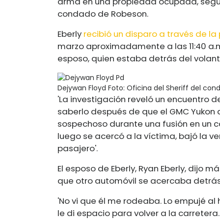
arma en una propiedad ocupada, seg
condado de Robeson.
Eberly
recibió un disparo a través de l
marzo aproximadamente a las 11:40 a.m.
esposo, quien estaba detrás del volant
Dejywan Floyd
Foto: Oficina del Sheriff del co
'La investigación reveló un encuentro de
saberlo después de que el GMC Yukon de
sospechoso durante una fusión en un carri
luego se acercó a la víctima, bajó la ven
pasajero'.
El esposo de Eberly, Ryan Eberly, dijo m
que otro automóvil se acercaba detrás 
'No vi que él me rodeaba. Lo empujé al 
le di espacio para volver a la carretera.