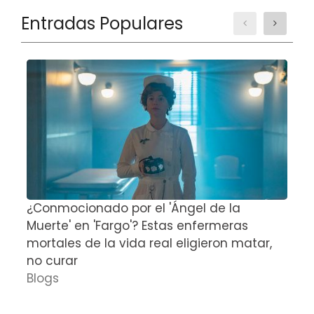
Entradas Populares
¿Conmocionado por el 'Ángel de la
E
Muerte' en 'Fargo'? Estas enfermeras
d
mortales de la vida real eligieron matar,
P
no curar
D
Blogs