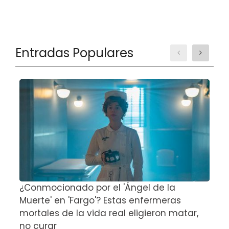
Entradas Populares
¿Conmocionado por el 'Ángel de la
E
Muerte' en 'Fargo'? Estas enfermeras
d
mortales de la vida real eligieron matar,
P
no curar
D