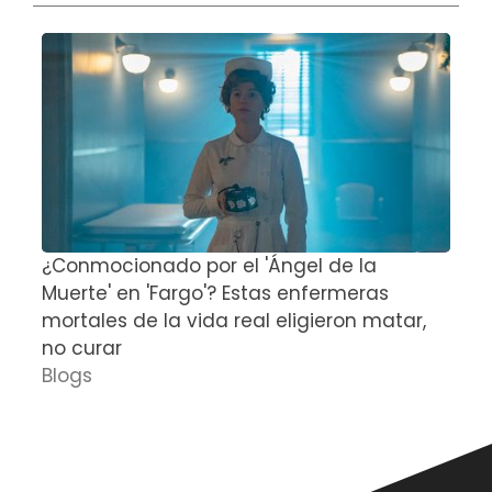
¿Conmocionado por el 'Ángel de la
E
Muerte' en 'Fargo'? Estas enfermeras
d
mortales de la vida real eligieron matar,
P
no curar
D
Blogs