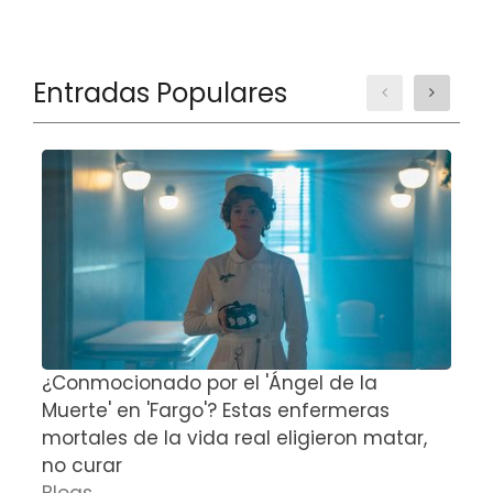
Entradas Populares
¿Conmocionado por el 'Ángel de la
E
Muerte' en 'Fargo'? Estas enfermeras
d
mortales de la vida real eligieron matar,
P
no curar
D