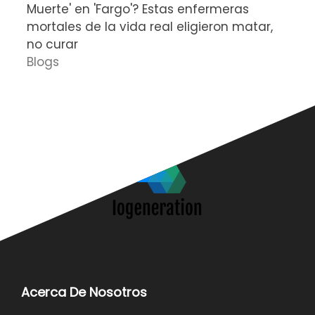
Muerte' en 'Fargo'? Estas enfermeras
d
mortales de la vida real eligieron matar,
P
no curar
D
Blogs
Acerca De Nosotros