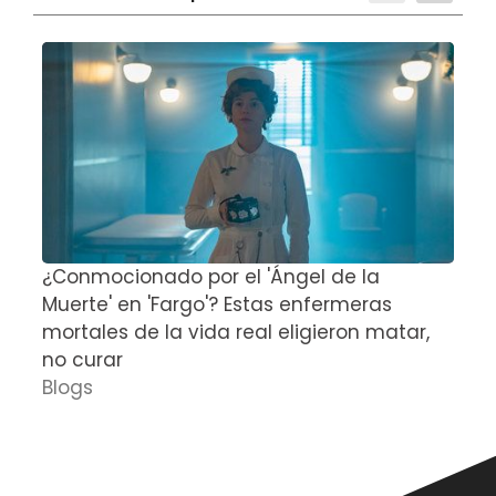
¿Conmocionado por el 'Ángel de la
E
Muerte' en 'Fargo'? Estas enfermeras
d
mortales de la vida real eligieron matar,
P
no curar
D
Blogs