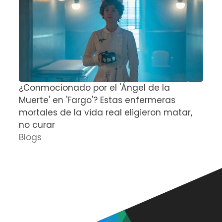
¿Conmocionado por el 'Ángel de la
E
Muerte' en 'Fargo'? Estas enfermeras
d
mortales de la vida real eligieron matar,
P
no curar
D
Blogs