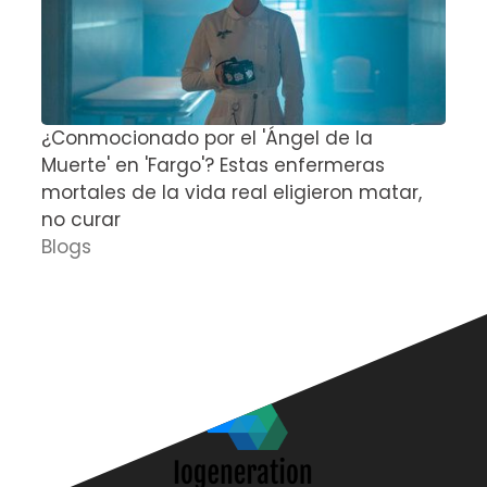
¿Conmocionado por el 'Ángel de la
E
Muerte' en 'Fargo'? Estas enfermeras
d
mortales de la vida real eligieron matar,
P
no curar
D
Blogs