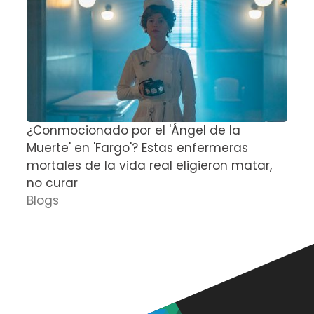
¿Conmocionado por el 'Ángel de la
E
Muerte' en 'Fargo'? Estas enfermeras
d
mortales de la vida real eligieron matar,
P
no curar
D
Blogs