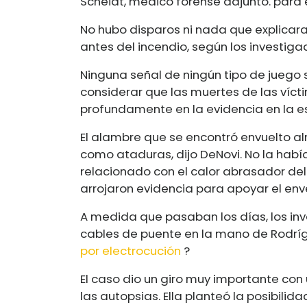
Scheidt, médico forense adjunto. para
No hubo disparos ni nada que explica
antes del incendio, según los investiga
Ninguna señal de ningún tipo de juego 
considerar que las muertes de las víc
profundamente en la evidencia en la e
El alambre que se encontró envuelto al
como ataduras, dijo DeNovi. No la hab
relacionado con el calor abrasador del
arrojaron evidencia para apoyar el en
A medida que pasaban los días, los in
cables de puente en la mano de Rodríg
por electrocución
?
El caso dio un giro muy importante co
las autopsias. Ella planteó la posibilid