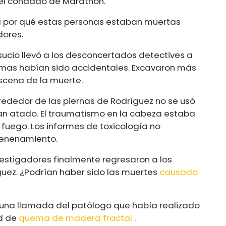
 el condado de Marathon.
ra por qué estas personas estaban muertas
dores.
sucio llevó a los desconcertados detectives a
timas habían sido accidentales. Excavaron más
scena de la muerte.
rededor de las piernas de Rodríguez no se usó
ían atado. El traumatismo en la cabeza estaba
 fuego. Los informes de toxicología no
venenamiento.
vestigadores finalmente regresaron a los
uez. ¿Podrían haber sido las muertes
causado
n una llamada del patólogo que había realizado
ad de
quema de madera fractal
.