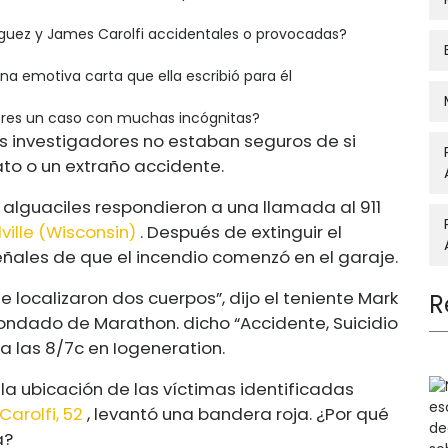
íguez y James Carolfi accidentales o provocadas?
na emotiva carta que ella escribió para él
ores un caso con muchas incógnitas?
s investigadores no estaban seguros de si
to o un extraño accidente.
os alguaciles respondieron a una llamada al 911
lville (Wisconsin)
. Después de extinguir el
señales de que el incendio comenzó en el garaje.
ocalizaron dos cuerpos”, dijo el teniente Mark
R
 condado de Marathon.
dicho
“Accidente, Suicidio
a las 8/7c en Iogeneration.
la ubicación de las víctimas identificadas
arolfi, 52
, levantó una bandera roja. ¿Por qué
a?