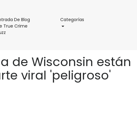
Categorías
ntrada De Blog
Categorías
e True Crime
Entrada
uzz
De
Blog
De
ja de Wisconsin están
True
Crime
e viral 'peligroso'
Buzz