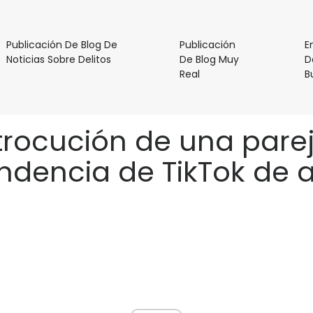
Publicación De Blog De
Publicación
E
Publicación
Noticias Sobre Delitos
De Blog Muy
D
De
Publicación
Real
B
Blog
De
De
Blog
Noticias
Muy
trocución de una pare
Sobre
Real
Delitos
ndencia de TikTok de art