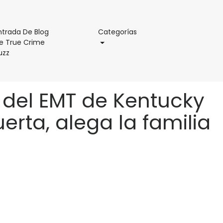
Categorías
ntrada De Blog
Categorías
e True Crime
Entrada
uzz
De
Blog
De
a del EMT de Kentucky
True
Crime
rta, alega la familia
Buzz