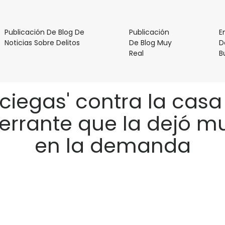
Publicación De Blog De
Publicación
E
Publicación
Noticias Sobre Delitos
De Blog Muy
D
De
Publicación
Real
B
Blog
De
De
Blog
Noticias
Muy
a ciegas' contra la cas
Sobre
Real
Delitos
rrante que la dejó mue
en la demanda