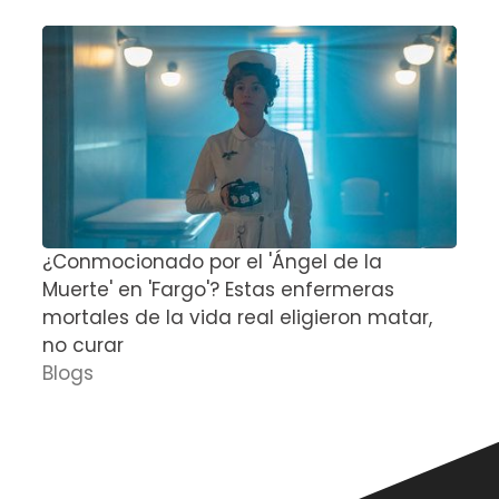
¿Conmocionado por el 'Ángel de la
E
Muerte' en 'Fargo'? Estas enfermeras
d
mortales de la vida real eligieron matar,
P
no curar
D
Blogs